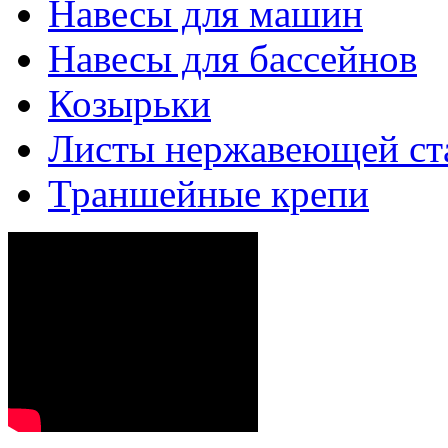
Навесы для машин
Навесы для бассейнов
Козырьки
Листы нержавеющей ст
Траншейные крепи